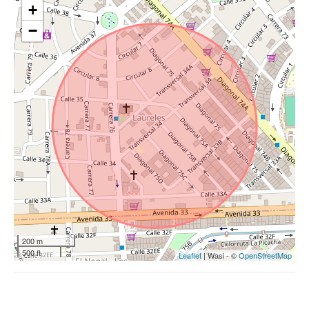
+
−
200 m
500 ft
Leaflet
| Wasi - ©
OpenStreetMap