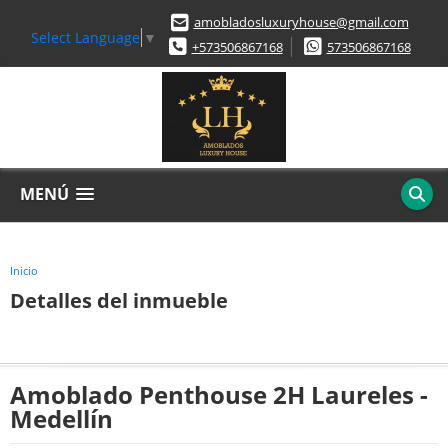
amobladosluxuryhouse@gmail.com
Select Language
▼
+573506867168
573506867168
MENÚ
Inicio
Detalles del inmueble
Amoblado Penthouse 2H Laureles -
Medellín