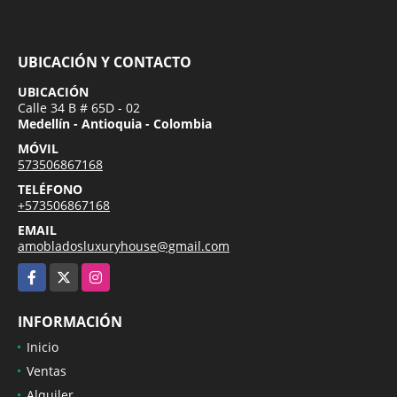
UBICACIÓN Y CONTACTO
UBICACIÓN
Calle 34 B # 65D - 02
Medellín - Antioquia - Colombia
MÓVIL
573506867168
TELÉFONO
+573506867168
EMAIL
amobladosluxuryhouse@gmail.com
Facebook
X
Instagram
INFORMACIÓN
Inicio
Ventas
Alquiler