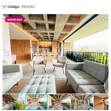
Código
: 9935367
AMOBLADO