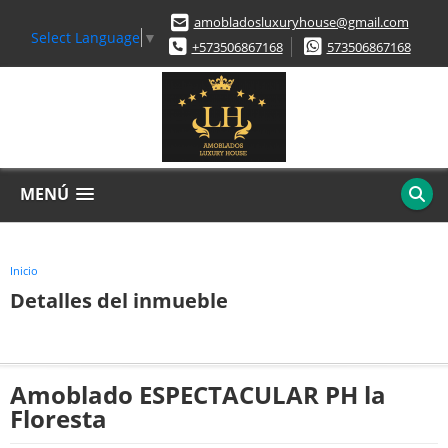
amobladosluxuryhouse@gmail.com
Select Language
▼
+573506867168
573506867168
MENÚ
Inicio
Detalles del inmueble
Amoblado ESPECTACULAR PH la
Floresta