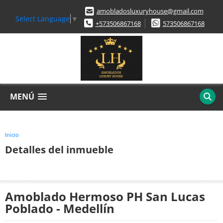
amobladosluxuryhouse@gmail.com
Select Language
▼
+573506867168
573506867168
MENÚ
Inicio
Detalles del inmueble
Amoblado Hermoso PH San Lucas
Poblado - Medellín