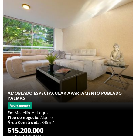
AMOBLADO ESPECTACULAR APARTAMENTO POBLADO
PALMAS
Apartamento
En:
Medellín, Antioquia
Tipo de negocio:
Alquiler
Área Construida
: 346 m²
$15.200.000
PESOS COLOMBIANOS