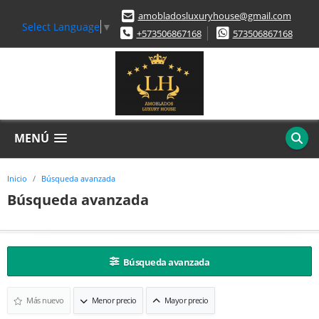
amobladosluxuryhouse@gmail.com
Select Language
▼
+573506867168
573506867168
MENÚ
Inicio
Búsqueda avanzada
Búsqueda avanzada
Búsqueda avanzada
Más nuevo
Menor precio
Mayor precio