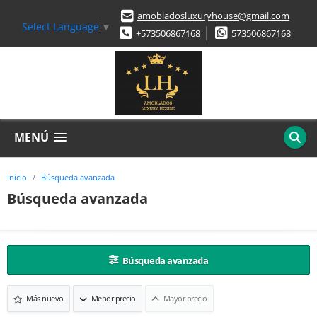
amobladosluxuryhouse@gmail.com
Select Language
▼
+573506867168
573506867168
MENÚ
Inicio
Búsqueda avanzada
Búsqueda avanzada
Búsqueda avanzada
Más nuevo
Menor precio
Mayor precio